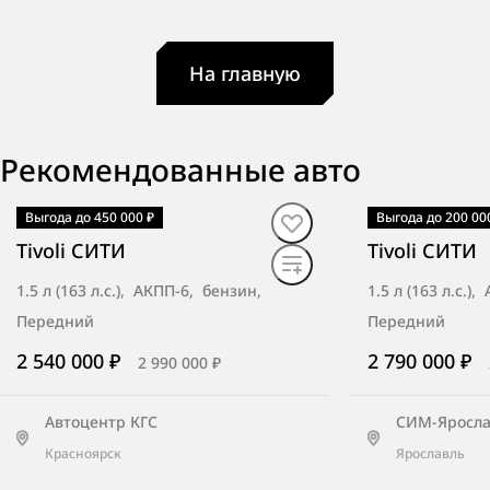
На главную
Рекомендованные авто
Выгода до 450 000 ₽
Выгода до 200 00
В наличии
·
1 авто
В наличии
·
1 а
Tivoli СИТИ
Tivoli СИТИ
1.5 л (163 л.с.), АКПП-6, бензин,
1.5 л (163 л.с.)
Передний
Передний
2 540 000 ₽
2 790 000 ₽
2 990 000 ₽
Автоцентр КГС
СИМ-Яросла
Красноярск
Ярославль