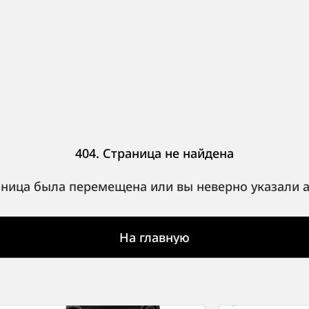
404. Страница не найдена
ница была перемещена или вы неверно указали 
На главную
личии
·
1 авто
В наличии
·
1 а