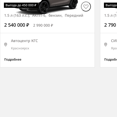
Tivoli СИТИ
Tivol
Выгода до 450 000 ₽
Выгода 
1.5 л (163 л.с.), АКПП-6, бензин, Передний
1.5 л 
2 540 000 ₽
2 790
2 990 000 ₽
Автоцентр КГС
СИ
Красноярск
Яро
Подробнее
Подроб