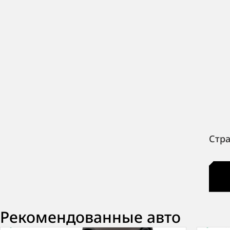
Стра
Рекомендованные авто
В наличии
·
1 авто
В на