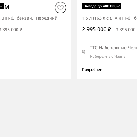
МУМ
Korando СИТИ
 ₽
Выгода до 400 000 ₽
), АКПП-6, бензин, Передний
1.5 л (163 л.с.), АКПП-6,
2 995 000 ₽
3 395 000 ₽
3 395 000 
ТТС Набережные Чел
Набережные Челны
Подробнее