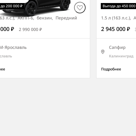
i СИТИ
Tivoli ОПТИ
до 200 000 ₽
Выгода до 450 000
(163 л.с.), АКПП-6, бензин, Передний
1.5 л (163 л.с.
 000 ₽
2 945 000 ₽
2 990 000 ₽
М-Ярославль
Сапфир
славль
Калининград
нее
Подробнее