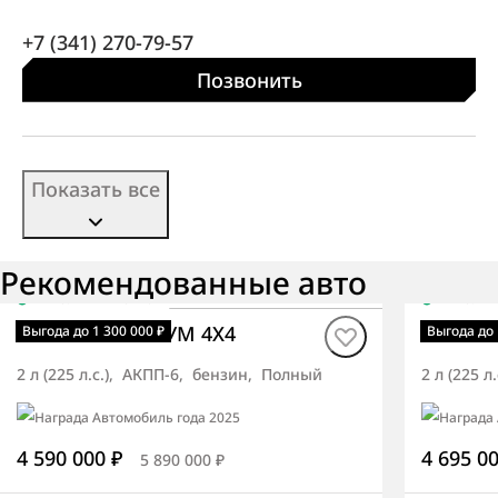
+7 (341) 270-79-57
Позвонить
Показать все
Рекомендованные авто
В наличии
·
авто
В нали
Rexton ОПТИМУМ 4X4
Rexton
Выгода до 1 300 000 ₽
Выгода до 
2 л (225 л.с.), АКПП-6, бензин, Полный
2 л (225 
4 590 000 ₽
4 695 0
5 890 000 ₽