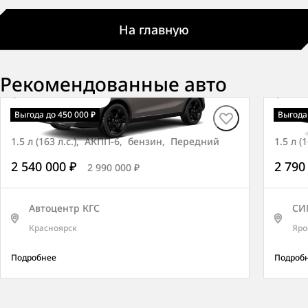
На главную
Рекомендованные авто
В наличии
·
1 авто
В на
Tivoli СИТИ
Tivol
Выгода до 450 000 ₽
Выгода 
1.5 л (163 л.с.), АКПП-6, бензин, Передний
1.5 л 
2 540 000 ₽
2 790
2 990 000 ₽
Автоцентр КГС
СИ
Красноярск
Яро
Подробнее
Подроб