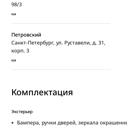
98/3
Петровский
Санкт-Петербург, ул. Руставели, д. 31,
корп. 3
Сатурн-Р-Авто
Пермь, ш. Космонавтов, д. 368А
Комплектация
Экстерьер
Радар-Авто
Бампера, ручки дверей, зеркала окрашенны