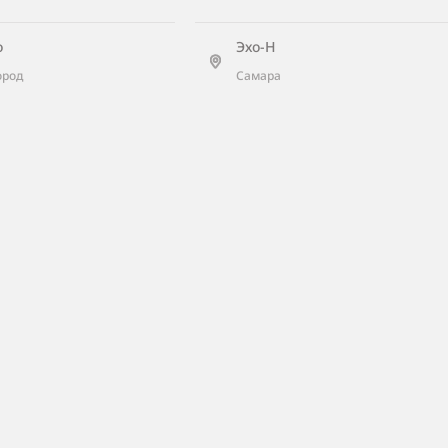
о
Эхо-Н
ород
Самара