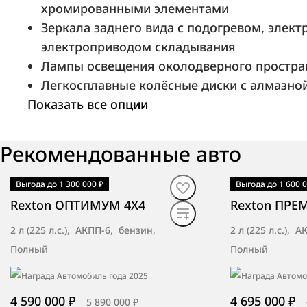
Иваново, ул. Фрунзе, д.92
хромированными элементами
Зеркала заднего вида с подогревом, элект
электроприводом складывания
Лампы освещения околодверного простран
Аарон Авто
Легкосплавные колёсные диски с алмазно
Москва, ул. Рябиновая, д. 14
Показать все опции
Рекомендованные авто
Никко
Тюмень, ул. Одесская, д. 1г
Выгода до 1 300 000 ₽
Выгода до 1 600 0
В наличии
·
авто
В наличии
·
ав
Rexton ОПТИМУМ 4X4
Rexton ПРЕ
2 л (225 л.с.), АКПП-6, бензин,
2 л (225 л.с.), 
Полный
Полный
БН-Моторс BNM Брянск
Брянск, пр-кт Станке Димитрова, 62
4 590 000 ₽
4 695 000 ₽
5 890 000 ₽