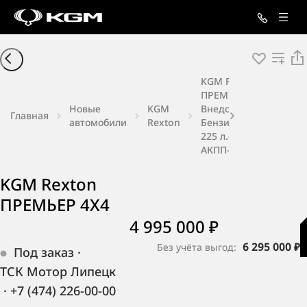
KGM Rexton
ПРЕМЬЕР 4X4
Новые
KGM
Внедорожник
Главная
автомобили
Rexton
Бензин 2,0 л
225 л.с.
АКПП-6
KGM Rexton
ПРЕМЬЕР 4X4
4 995 000 ₽
6 295 000 ₽
Без учёта выгод:
Под заказ
·
ТСК Мотор Липецк
·
+7 (474) 226-00-00