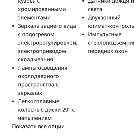
кузова с
Датчики дождя и
АвтоСпецЦентр
хромированными
света
Москва, ул. 2-я Машиностроения, д. 6
элементами
Двухзонный
Зеркала заднего вида
климат-контрол
с подогревом,
Импульсные
Петровский
электрорегулировкой,
стеклоподъемни
Санкт-Петербург, ул. Руставели, д. 31,
электроприводом
передних окон
корп. 3
складывания
Лампы освещения
околодверного
пространства в
БН-Моторс BNM Курск
зеркалах
Курск, ул. Энгельса, д. 154ж
Легкосплавные
колёсные диски 20" с
напылением
Показать все опции
Автокласс