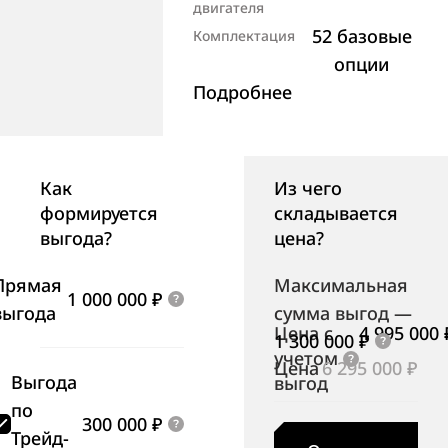
двигателя
52 базовые
Комплектация
опции
Подробнее
Как
Из чего
формируется
складывается
выгода?
цена?
Прямая
Максимальная
1 000 000 ₽
выгода
сумма выгод
—
Цена с
4 995 000 
1 300 000 ₽
учетом
Цена
6 295 000 ₽
Выгода
выгод
по
300 000 ₽
Трейд-