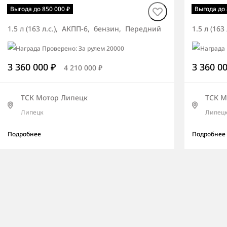
Torres СИТИ
Torres
Выгода до 850 000 ₽
Выгода до 
1.5 л (163 л.с.), АКПП-6, бензин, Передний
1.5 л (16
3 360 000 ₽
3 360 0
4 210 000 ₽
ТСК Мотор Липецк
ТСК М
Липецк
Липец
Подробнее
Подробнее