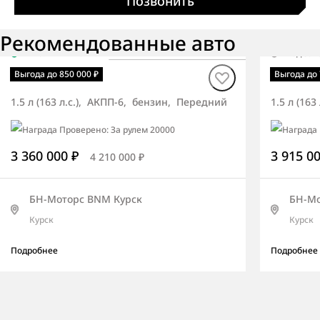
Позвонить
Рекомендованные авто
В наличии
·
авто
Под зак
Torres СИТИ
Torres
Выгода до 850 000 ₽
Выгода до 
1.5 л (163 л.с.), АКПП-6, бензин, Передний
1.5 л (16
3 360 000 ₽
3 915 0
4 210 000 ₽
БН-Моторс BNM Курск
БН-Мо
Курск
Курск
Подробнее
Подробнее