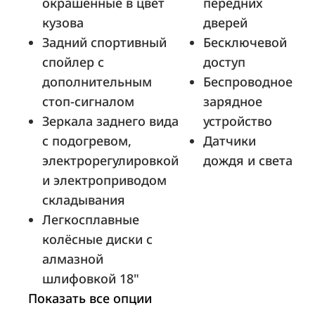
окрашенные в цвет
передних
кузова
дверей
Задний спортивный
Бесключевой
СИМ-Ярославль
спойлер с
доступ
Ярославль, ул. Полушкина Роща, д. 11
дополнительным
Беспроводное
стоп-сигналом
зарядное
Зеркала заднего вида
устройство
БН-Моторс BNM Смоленск
с подогревом,
Датчики
Смоленск, пр-кт Строителей, д. 25
электрорегулировкой
дождя и света
и электроприводом
складывания
Легкосплавные
Автоцентр ДЮК и К
колёсные диски с
Кемерово, ул. Баумана, 55к3с1
алмазной
шлифовкой 18"
Показать все опции