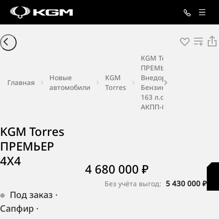
KGM Torres
ПРЕМЬЕР 4X4
Новые
KGM
Внедорожник
Главная
автомобили
Torres
Бензин 1,5 л
163 л.с.
АКПП-6
KGM Torres
ПРЕМЬЕР
4X4
4 680 000 ₽
5 430 000 ₽
Без учёта выгод:
Под заказ
·
Сапфир
·