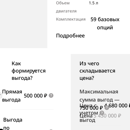
Объем
1.5 л
двигателя
59 базовых
Комплектация
опций
Подробнее
Как
Из чего
формируется
складывается
выгода?
цена?
Прямая
Максимальная
500 000 ₽
выгода
сумма выгод
—
Цена с
4 680 000 
750 000 ₽
учетом
Цена
5 430 000 ₽
Выгода
выгод
по