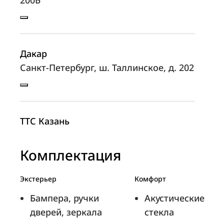
200Б
Дакар
Санкт-Петербург, ш. Таллинское, д. 202
ТТС Казань
Казань, пр-кт. Победы, д. 93
Комплектация
Экстерьер
Комфорт
ТТС Уфа
Бампера, ручки
Акустические
Уфа, ул. Маршала Жукова, д. 36
дверей, зеркала
стекла