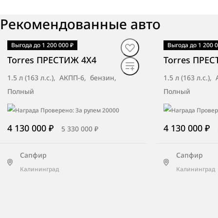
Радар-Авто
Рекомендованные авто
Иваново, ул. Фрунзе, д.92
Выгода до 1 200 000 ₽
Выгода до 1 200 0
В наличии
·
авто
В наличии
·
ав
Torres ПРЕСТИЖ 4X4
Torres ПРЕ
БН-Моторс BNM Курск
1.5 л (163 л.с.), АКПП-6, бензин,
1.5 л (163 л.с.)
Курск, ул. Энгельса, д. 154ж
Полный
Полный
4 130 000 ₽
4 130 000 ₽
5 330 000 ₽
ПМ-Авто
Барнаул, Павловский тракт, 249в
Сапфир
Сапфир
Калининград
Калининград
ААА Моторс-Запад