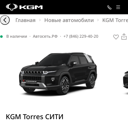
Главная
Новые автомобили
KGM Torr
В наличии
·
Автосеть.РФ
·
+7 (846) 229-40-20
KGM
Torres
СИТИ