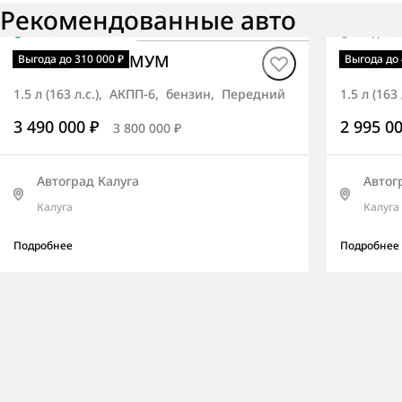
Рекомендованные авто
В наличии
·
авто
Под зак
Korando ОПТИМУМ
Korand
Выгода до 310 000 ₽
Выгода до 
1.5 л (163 л.с.), АКПП-6, бензин, Передний
1.5 л (16
3 490 000 ₽
2 995 0
3 800 000 ₽
Автоград Калуга
Автог
Калуга
Калуга
Подробнее
Подробнее