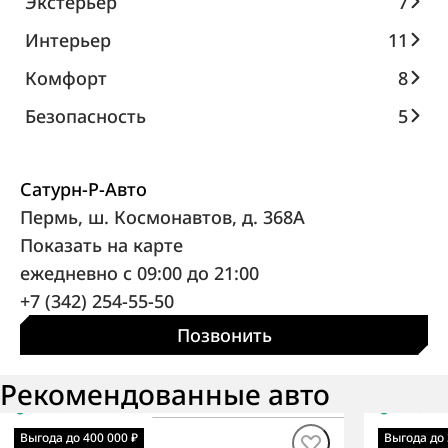
Экстерьер
7
Интерьер
11
Комфорт
8
Безопасность
5
Сатурн-Р-Авто
Пермь, ш. Космонавтов, д. 368А
Показать на карте
ежедневно с 09:00 до 21:00
+7 (342) 254-55-50
Позвонить
Рекомендованные авто
В наличии
·
авто
В нали
Korando СИТИ
Korand
Выгода до 400 000 ₽
Выгода до 