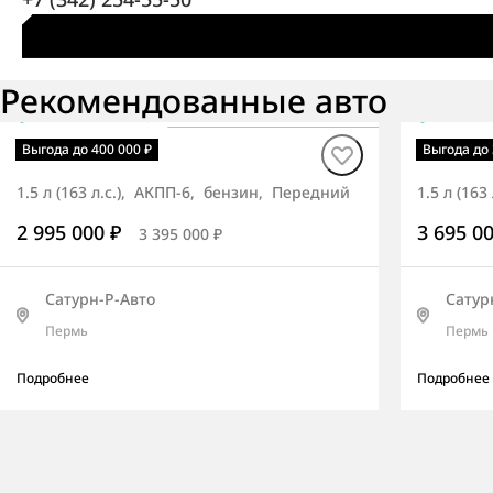
Рекомендованные авто
В наличии
·
авто
В нали
Korando СИТИ
Korand
Выгода до 400 000 ₽
Выгода до 
1.5 л (163 л.с.), АКПП-6, бензин, Передний
1.5 л (16
2 995 000 ₽
3 695 0
3 395 000 ₽
Сатурн-Р-Авто
Сатур
Пермь
Пермь
Подробнее
Подробнее