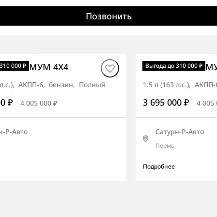
Позвонить
чии
·
авто
В наличии
·
авто
o ОПТИМУМ 4X4
Korando ОПТИМ
310 000 ₽
Выгода до 310 000 ₽
3 л.с.), АКПП-6, бензин, Полный
1.5 л (163 л.с.), АКП
00 ₽
3 695 000 ₽
4 005 000 ₽
4 005 
н-Р-Авто
Сатурн-Р-Авто
Пермь
Подробнее