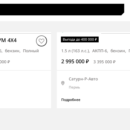
В наличии
·
авто
УМ 4X4
Korando СИТИ
Выгода до 400 000 ₽
П-6, бензин, Полный
1.5 л (163 л.с.), АКПП-6, бензин
2 995 000 ₽
000 ₽
3 395 000 ₽
Сатурн-Р-Авто
Пермь
Подробнее