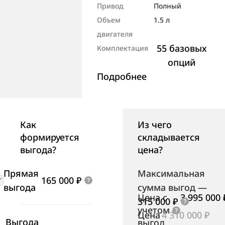
Привод
Полный
Объем
1.5 л
двигателя
55 базовых
Комплектация
опций
Подробнее
Как
Из чего
формируется
складывается
выгода?
цена?
Прямая
Максимальная
165 000 ₽
выгода
сумма выгод
—
Цена с
3 995 000 
315 000 ₽
учетом
Цена
4 310 000 ₽
Выгода
выгод