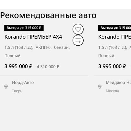
Рекомендованные авто
ПМ-Авто
Барнаул, Павловский тракт, 249в
Выгода до 315 000 ₽
Выгода до 315 00
В наличии
·
авто
В наличии
·
ав
Korando ПРЕМЬЕР 4X4
Korando ПР
1.5 л (163 л.с.), АКПП-6, бензин,
1.5 л (163 л.с.)
Взлёт
Полный
Полный
Ульяновск, Московское шоссе, д. 92
3 995 000 ₽
3 995 000 ₽
4 310 000 ₽
стр. 2
Норд-Авто
Мэйджор Н
Тверь
Москва
Автобат
Владимир, ул. Лакина, 4Г