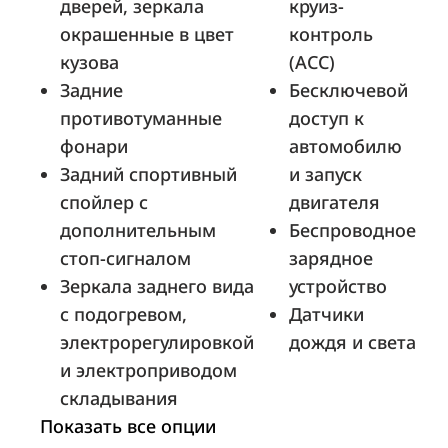
дверей, зеркала
круиз-
окрашенные в цвет
контроль
кузова
(ACC)
Задние
Бесключевой
АвтоГЕРМЕС (МКАД, 44 км.)
противотуманные
доступ к
Москва, МКАД, 44-й километр, стр. 1
фонари
автомобилю
Задний спортивный
и запуск
спойлер с
двигателя
СИМ-Ярославль
дополнительным
Беспроводное
Ярославль, ул. Полушкина Роща, д. 11
стоп-сигналом
зарядное
Зеркала заднего вида
устройство
с подогревом,
Датчики
электрорегулировкой
дождя и света
ААА Моторс-Запад
и электроприводом
Ростов-на-Дону, ул. Доватора, 259
складывания
Показать все опции