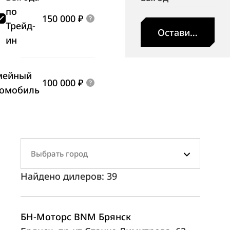
по
150 000 ₽
Трейд-
Оставить заявк
ин
мейный
100 000 ₽
томобиль
Выбрать город
Найдено дилеров:
39
БН-Моторс BNM Брянск