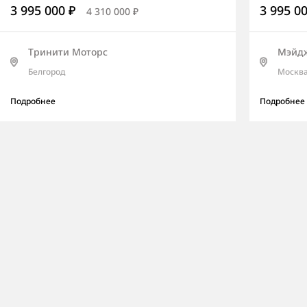
3 995 000 ₽
3 995 0
4 310 000 ₽
Тринити Моторс
Мэйд
Белгород
Москв
Подробнее
Подробнее