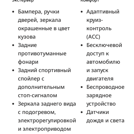
Брянск, пр-кт Станке Димитрова, 62
Бампера, ручки
Адаптивный
дверей, зеркала
круиз-
окрашенные в цвет
контроль
кузова
(ACC)
АвтоГЕРМЕС (ш. Энтузиастов)
Задние
Бесключевой
Москва, ш. Энтузиастов, д. 59
противотуманные
доступ к
фонари
автомобилю
Задний спортивный
и запуск
Сапфир
спойлер с
двигателя
Калининград, ул. Аллея смелых, д.
дополнительным
Беспроводное
200Б
стоп-сигналом
зарядное
Зеркала заднего вида
устройство
с подогревом,
Датчики
электрорегулировкой
дождя и света
СИМ-Ярославль
и электроприводом