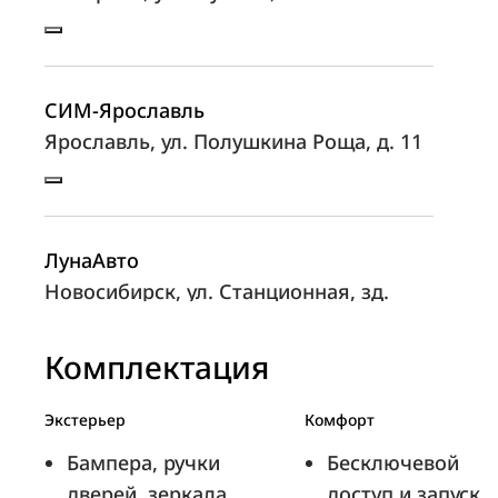
СИМ-Ярославль
Ярославль, ул. Полушкина Роща, д. 11
ЛунаАвто
Новосибирск, ул. Станционная, зд.
98/3
Комплектация
Экстерьер
Комфорт
Автокласс
Бампера, ручки
Бесключевой
Тула, ш. Новомосковское, д. 25
дверей, зеркала
доступ и запуск