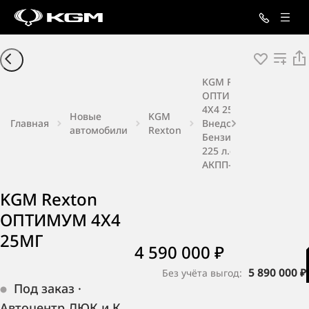
KGM Rexton
ОПТИМУМ
4X4 25МГ
Новые
KGM
Главная
Внедорожник
автомобили
Rexton
Бензин 2,0 л
225 л.с.
АКПП-6
KGM Rexton
ОПТИМУМ 4X4
25МГ
4 590 000 ₽
5 890 000 ₽
Без учёта выгод:
Под заказ
·
Автоцентр ДЮК и К