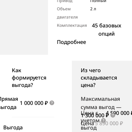
Привод
Полный
Объем
2 л
двигателя
45 базовых
Комплектация
опций
Подробнее
Как
Из чего
формируется
складывается
выгода?
цена?
Прямая
Максимальная
1 000 000 ₽
выгода
сумма выгод
—
Цена с
4 590 000 
1 300 000 ₽
учетом
Цена
5 890 000 ₽
Выгода
выгод