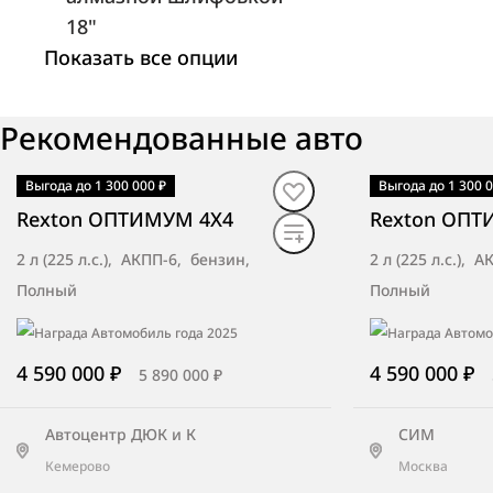
18"
ТТС Оренбург
Показать все опции
Оренбург, трасса Оренбург-Орск, 12
километр
Рекомендованные авто
Выгода до 1 300 000 ₽
Выгода до 1 300 0
В наличии
·
авто
В наличии
·
ав
Rexton ОПТИМУМ 4X4
Rexton ОПТ
ТСК Мотор Липецк
Липецк, ул. Ангарская, вл. 31г
2 л (225 л.с.), АКПП-6, бензин,
2 л (225 л.с.), 
Полный
Полный
4 590 000 ₽
4 590 000 ₽
Аксель-Сити Невский
5 890 000 ₽
Санкт-Петербург, ул. Тельмана, д. 29,
лит. А
Автоцентр ДЮК и К
СИМ
Кемерово
Москва