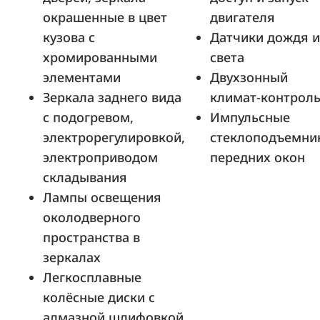
окрашенные в цвет
двигателя
кузова с
Датчики дождя и
хромированными
света
ТТС Уфа
элементами
Двухзонный
Уфа, ул. Маршала Жукова, д. 36
Зеркала заднего вида
климат-контрол
с подогревом,
Импульсные
электрорегулировкой,
стеклоподъемни
Автоцентр КГС
электроприводом
передних окон
Красноярск, ул. Мечникова, д. 50
складывания
Лампы освещения
околодверного
пространства в
ТТС Казань
зеркалах
Казань, пр-кт. Победы, д. 93
Легкосплавные
колёсные диски с
алмазной шлифовкой