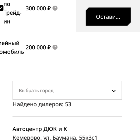
по
300 000 ₽
Трейд-
Оставить заявк
ин
мейный
200 000 ₽
томобиль
Выбрать город
Найдено дилеров:
53
Автоцентр ДЮК и К
Кемерово, ул. Баумана, 55к3с1