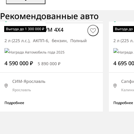
Рекомендованные авто
В наличии
·
авто
В нали
Rexton ОПТИМУМ 4X4
Rexton
Выгода до 1 300 000 ₽
Выгода до 
2 л (225 л.с.), АКПП-6, бензин, Полный
2 л (225 
4 590 000 ₽
4 695 0
5 890 000 ₽
СИМ-Ярославль
Сапф
Ярославль
Калин
Подробнее
Подробнее