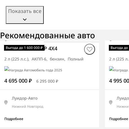
Показать все
Рекомендованные авто
В наличии
·
авто
В нали
Rexton ПРЕМЬЕР 4X4
Rexton
Выгода до 1 600 000 ₽
Выгода до 
2 л (225 л.с.), АКПП-6, бензин, Полный
2 л (225 
4 695 000 ₽
4 995 0
6 295 000 ₽
Луидор-Авто
Луидо
Нижний Новгород
Нижни
Подробнее
Подробнее