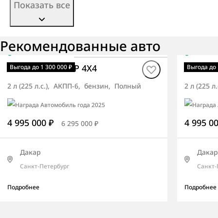
Показать все
Рекомендованные авто
В наличии
·
авто
В нали
Rexton ПРЕМЬЕР 4X4
Rexton
Выгода до 1 300 000 ₽
Выгода до 
2 л (225 л.с.), АКПП-6, бензин, Полный
2 л (225 
4 995 000 ₽
4 995 0
6 295 000 ₽
Дакар
Дакар
Санкт-Петербург
Санкт-
Подробнее
Подробнее