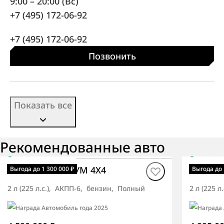
9:00 – 20:00 (Вс)
+7 (495) 172-06-92
+7 (495) 172-06-92
Позвонить
Показать все
Рекомендованные авто
В наличии
·
авто
В нали
Rexton ОПТИМУМ 4X4
Rexton
Выгода до 1 300 000 ₽
Выгода до 
2 л (225 л.с.), АКПП-6, бензин, Полный
2 л (225 