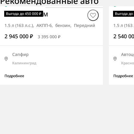
Рекомендованные авто
В наличии
·
авто
В нали
Tivoli ОПТИМУМ
Tivoli 
Выгода до 450 000 ₽
Выгода до 
1.5 л (163 л.с.), АКПП-6, бензин, Передний
1.5 л (16
2 945 000 ₽
2 540 0
3 395 000 ₽
Сапфир
Автоц
Калининград
Красно
Подробнее
Подробнее