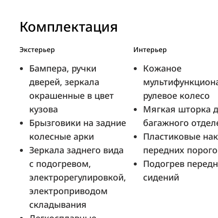
Комплектация
Экстерьер
Интерьер
Бампера, ручки
Кожаное
дверей, зеркала
мультифункцион
окрашенные в цвет
рулевое колесо
кузова
Мягкая шторка 
Брызговики на задние
багажного отдел
колесные арки
Пластиковые на
Зеркала заднего вида
передних порого
с подогревом,
Подогрев перед
электрорегулировкой,
сидений
электроприводом
складывания