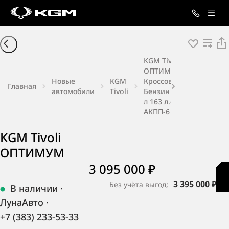
KGM Tivoli
ОПТИМУМ
Новые
KGM
Кроссовер
Главная
автомобили
Tivoli
Бензин 1,5
л 163 л.с.
АКПП-6
KGM Tivoli
ОПТИМУМ
3 095 000 ₽
3 395 000 ₽
Без учёта выгод:
В наличии
·
ЛунаАвто
·
+7 (383) 233-53-33