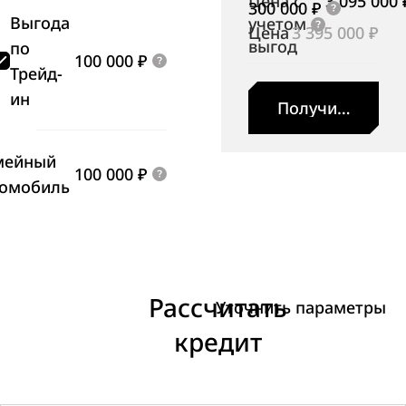
Цена с
3 095 000 
300 000 ₽
Выгода
учетом
Цена
3 395 000 ₽
выгод
по
100 000 ₽
Трейд-
ин
Получить пред
мейный
100 000 ₽
томобиль
Рассчитать
Уточнить параметры
кредит