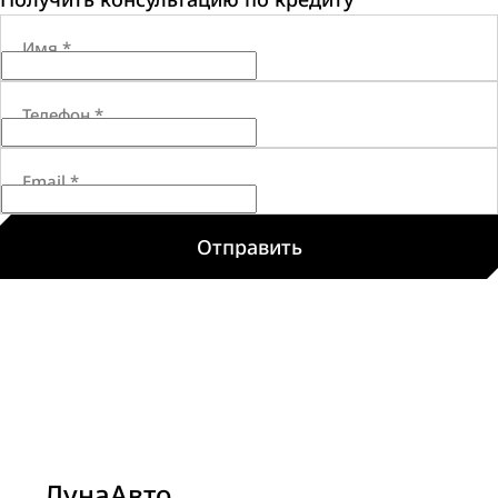
Имя
*
Телефон
*
Email
*
Отправить
ЛунаАвто