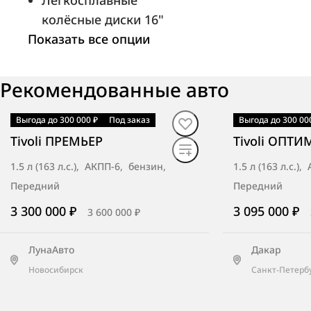
Легкосплавные
колёсные диски 16"
Показать все опции
Рекомендованные авто
Выгода до 300 000 ₽
Под заказ
Выгода до 300 00
Под заказ
·
авто
В наличии
·
ав
Tivoli ПРЕМЬЕР
Tivoli ОПТ
1.5 л (163 л.с.), АКПП-6, бензин,
1.5 л (163 л.с.)
Передний
Передний
3 300 000 ₽
3 095 000 ₽
3 600 000 ₽
ЛунаАвто
Дакар
Новосибирск
Санкт-Петерб