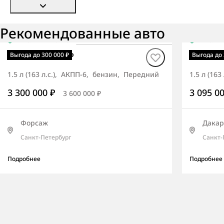
Рекомендованные авто
В наличии
·
авто
В нали
Tivoli ПРЕМЬЕР
Tivoli
Выгода до 300 000 ₽
Выгода до 
1.5 л (163 л.с.), АКПП-6, бензин, Передний
1.5 л (16
3 300 000 ₽
3 095 0
3 600 000 ₽
Форсаж
Дакар
Санкт-Петербург
Санкт-
Подробнее
Подробнее