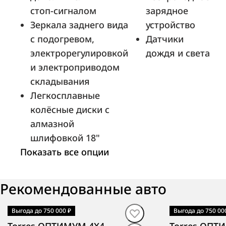
стоп-сигналом
зарядное
Зеркала заднего вида
устройство
с подогревом,
Датчики
электрорегулировкой
дождя и света
и электроприводом
складывания
Легкосплавные
колёсные диски с
алмазной
шлифовкой 18"
Показать все опции
Рекомендованные авто
Выгода до 750 000 ₽
Выгода до 750 00
В наличии
·
авто
В наличии
·
ав