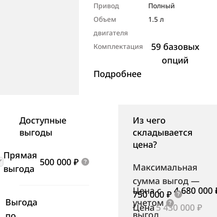
Привод
Полный
Объем
1.5 л
двигателя
59 базовых
Комплектация
опций
Подробнее
Доступные
Из чего
выгоды
складывается
цена?
Прямая
500 000 ₽
Максимальная
выгода
сумма выгод
—
Цена с
4 680 000 
750 000 ₽
Выгода
учетом
Цена
5 430 000 ₽
выгод
по