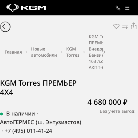
KGM Torres
ПРЕМЬЕР 4X4
Новые
KGM
Внедорожник
Главная
автомобили
Torres
Бензин 1,5 л
163 л.с.
АКПП-6
KGM Torres ПРЕМЬЕР
4X4
4 680 000 ₽
Без учёта выгод:
В наличии
·
АвтоГЕРМЕС (ш. Энтузиастов)
·
+7 (495) 011-41-24