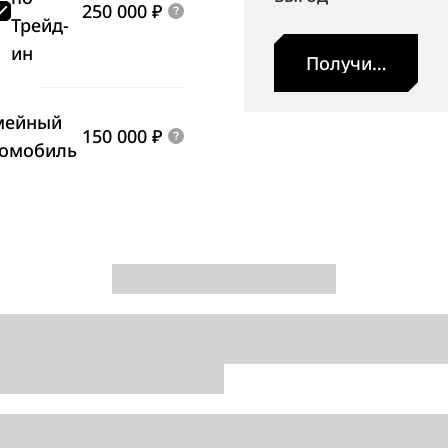
250 000 ₽
Трейд-
ин
Получить пред
мейный
150 000 ₽
томобиль