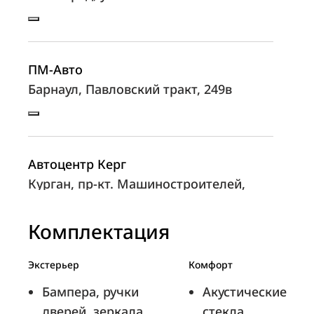
ПМ-Авто
Барнаул, Павловский тракт, 249в
Автоцентр Керг
Курган, пр-кт. Машиностроителей,
д.14, стр. 9
Комплектация
Экстерьер
Комфорт
Лаки Моторс
Бампера, ручки
Акустические
Екатеринбург, улица Бебеля 115
дверей, зеркала
стекла