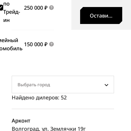
по
250 000 ₽
Трейд-
Оставить заявк
ин
мейный
150 000 ₽
томобиль
Выбрать город
Найдено дилеров:
52
Арконт
Волгоград, ул. Землячки 19г