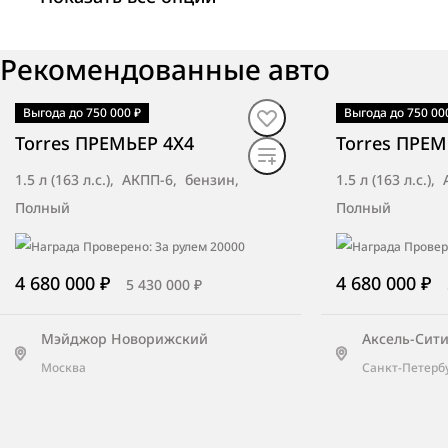
ТТС Оренбург
Рекомендованные авто
Оренбург, трасса Оренбург-Орск, 12
километр
Выгода до 750 000 ₽
Выгода до 750 00
В наличии
·
авто
В наличии
·
ав
Torres ПРЕМЬЕР 4X4
Torres ПРЕМ
1.5 л (163 л.с.), АКПП-6, бензин,
1.5 л (163 л.с.)
Авто-Лидер
Полный
Полный
Екатеринбург, ул. Шефская, д. 2Г-2
4 680 000 ₽
4 680 000 ₽
5 430 000 ₽
ТСК Мотор Киров
Мэйджор Новорижский
Аксель-Сит
Киров, ул. Московская, д. 116а
Москва
Санкт-Петерб