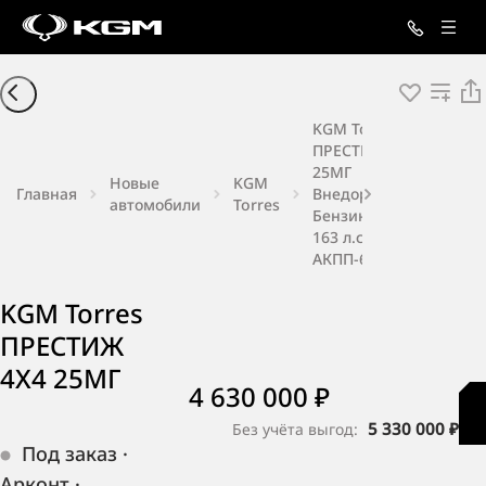
KGM Torres
ПРЕСТИЖ 4X4
25МГ
Новые
KGM
Главная
Внедорожник
автомобили
Torres
Бензин 1,5 л
163 л.с.
АКПП-6
KGM Torres
ПРЕСТИЖ
4X4 25МГ
4 630 000 ₽
5 330 000 ₽
Без учёта выгод:
Под заказ
·
Арконт
·