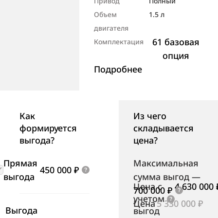
Привод
Полный
Объем
1.5 л
двигателя
61 базовая
Комплектация
опция
Подробнее
Как
Из чего
формируется
складывается
выгода?
цена?
Прямая
Максимальная
450 000 ₽
выгода
сумма выгод
—
Цена с
4 630 000 
700 000 ₽
учетом
Цена
5 330 000 ₽
Выгода
выгод