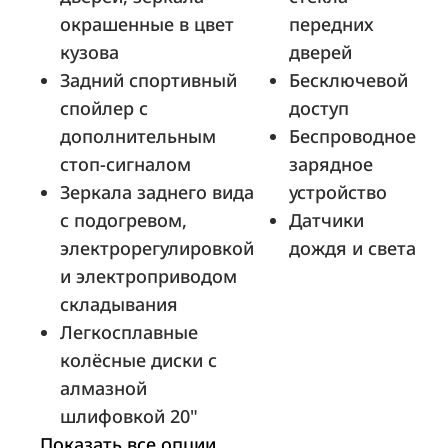
окрашенные в цвет
передних
кузова
дверей
Задний спортивный
Бесключевой
Дакар
спойлер с
доступ
Санкт-Петербург, ш. Таллинское, д. 202
дополнительным
Беспроводное
стоп-сигналом
зарядное
Зеркала заднего вида
устройство
ТТС Казань
с подогревом,
Датчики
Казань, пр-кт. Победы, д. 93
электрорегулировкой
дождя и света
и электроприводом
складывания
Легкосплавные
ТТС Уфа
колёсные диски с
Уфа, ул. Маршала Жукова, д. 36
алмазной
шлифовкой 20"
Показать все опции