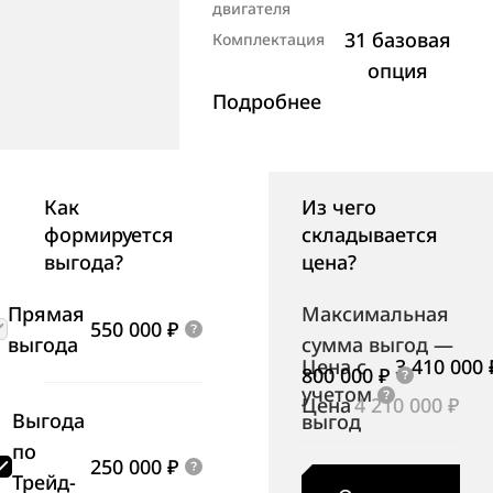
двигателя
31 базовая
Комплектация
опция
Подробнее
Как
Из чего
формируется
складывается
выгода?
цена?
Прямая
Максимальная
550 000 ₽
выгода
сумма выгод
—
Цена с
3 410 000 
800 000 ₽
учетом
Цена
4 210 000 ₽
Выгода
выгод
по
250 000 ₽
Трейд-