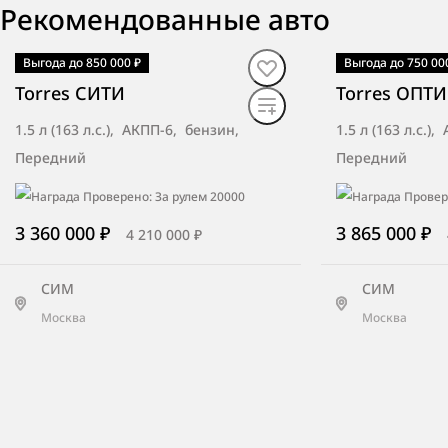
Рекомендованные авто
Автокласс
Тула, ш. Новомосковское, д. 25
Выгода до 850 000 ₽
Выгода до 750 00
В наличии
·
авто
В наличии
·
ав
Torres СИТИ
Torres ОПТ
1.5 л (163 л.с.), АКПП-6, бензин,
1.5 л (163 л.с.)
Аллер-Авто
Передний
Передний
Пенза, пр. Победы, д. 121
3 360 000 ₽
3 865 000 ₽
4 210 000 ₽
ЛунаАвто
СИМ
СИМ
Новосибирск, ул. Станционная, зд.
Москва
Москва
98/3