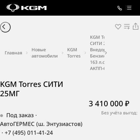
KGM Torres
СИТИ 25МГ
Новые
KGM
Внедорожник
Главная
автомобили
Torres
Бензин 1,5 л
163 л.с.
АКПП-6
KGM Torres СИТИ
25МГ
3 410 000 ₽
Без учёта выгод:
Под заказ
·
АвтоГЕРМЕС (ш. Энтузиастов)
·
+7 (495) 011-41-24