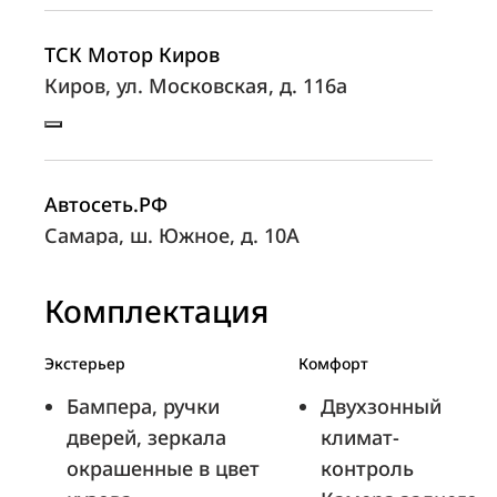
ТСК Мотор Киров
Киров, ул. Московская, д. 116а
Автосеть.РФ
Самара, ш. Южное, д. 10А
Комплектация
Бета Север
Экстерьер
Комфорт
Петрозаводск, Лесной проспект, д. 48
Бампера, ручки
Двухзонный
дверей, зеркала
климат-
окрашенные в цвет
контроль