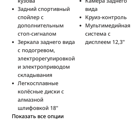
кузова
Камера заднего
У Сервис +
Задний спортивный
вида
Москва, 30-й км Симферопольского ш.
спойлер с
Круиз-контроль
(9 км от МКАД), в.1 стр.2
дополнительным
Мультимедийная
стоп-сигналом
система с
Зеркала заднего вида
дисплеем 12,3"
Автоград Калуга
с подогревом,
Калуга, Тульское шоссе, 14А
электрорегулировкой
и электроприводом
складывания
Легкосплавные
Луидор-Авто
колёсные диски с
Нижний Новгород, ш. Московское, д.
алмазной
86А
шлифовкой 18"
Показать все опции