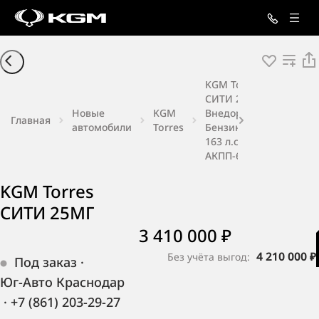
KGM Torres
СИТИ 25МГ
Новые
KGM
Внедорожник
Главная
автомобили
Torres
Бензин 1,5 л
163 л.с.
АКПП-6
KGM Torres
СИТИ 25МГ
3 410 000 ₽
4 210 000 ₽
Без учёта выгод:
Под заказ
·
Юг-Авто Краснодар
·
+7 (861) 203-29-27