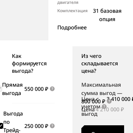
двигателя
31 базовая
Комплектация
опция
Подробнее
Как
Из чего
формируется
складывается
выгода?
цена?
Прямая
Максимальная
550 000 ₽
выгода
сумма выгод
—
Цена с
3 410 000 
800 000 ₽
учетом
Цена
4 210 000 ₽
Выгода
выгод
по
250 000 ₽
Трейд-