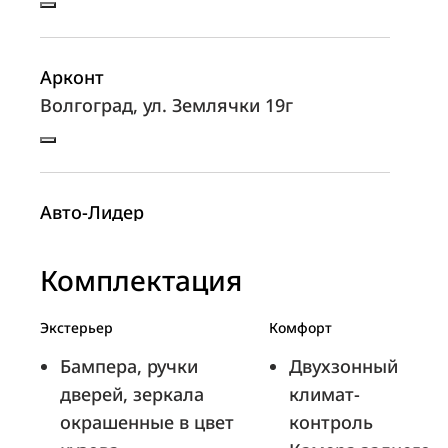
Арконт
Волгоград, ул. Землячки 19г
Авто-Лидер
Екатеринбург, ул. Шефская, д. 2Г-2
Комплектация
Экстерьер
Комфорт
Сапфир
Бампера, ручки
Двухзонный
Калининград, ул. Аллея смелых, д.
дверей, зеркала
климат-
200Б
окрашенные в цвет
контроль