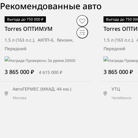
Рекомендованные авто
Выгода до 750 000 ₽
Выгода до 750 00
В наличии
·
авто
В наличии
·
ав
ЛунаАвто
Torres ОПТИМУМ
Torres ОПТ
Новосибирск, ул. Станционная, зд.
98/3
1.5 л (163 л.с.), АКПП-6, бензин,
1.5 л (163 л.с.)
Передний
Передний
3 865 000 ₽
3 865 000 ₽
4 615 000 ₽
МБ-Тамбов
Тамбов, ул. Бастионная, д. 1е
АвтоГЕРМЕС (МКАД, 44 км.)
УТЦ
Москва
Челябинск
Аллер-Авто
Пенза, пр. Победы, д. 121