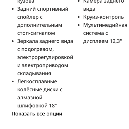
кузова
Камера заднего
Задний спортивный
вида
спойлер с
Круиз-контроль
Бета Север
дополнительным
Мультимедийная
Петрозаводск, Лесной проспект, д. 48
стоп-сигналом
система с
Зеркала заднего вида
дисплеем 12,3"
с подогревом,
У Сервис +
электрорегулировкой
Москва, 30-й км Симферопольского ш.
и электроприводом
(9 км от МКАД), в.1 стр.2
складывания
Легкосплавные
колёсные диски с
алмазной
Луидор-Авто
шлифовкой 18"
Нижний Новгород, ш. Московское, д.
Показать все опции
86А