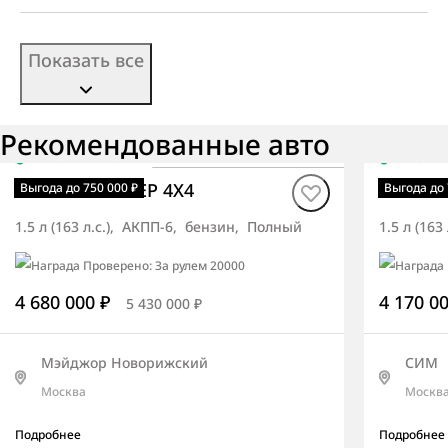
Показать все
Рекомендованные авто
В наличии
·
авто
В нали
Torres ПРЕМЬЕР 4X4
Torres
Выгода до 750 000 ₽
Выгода до 
1.5 л (163 л.с.), АКПП-6, бензин, Полный
1.5 л (16
4 680 000 ₽
4 170 0
5 430 000 ₽
Мэйджор Новорижский
СИМ
Москва
Москв
Подробнее
Подробнее