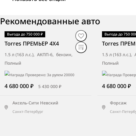
Рекомендованные авто
Петровский (МКАД, 23 км.)
Москва, МКАД, 23-й километр, вл. 3
Выгода до 750 000 ₽
Выгода до 750 00
В наличии
·
авто
В наличии
·
ав
Torres ПРЕМЬЕР 4X4
Torres ПРЕМ
1.5 л (163 л.с.), АКПП-6, бензин,
1.5 л (163 л.с.)
Бета Север
Полный
Полный
Петрозаводск, Лесной проспект, д. 48
4 680 000 ₽
4 680 000 ₽
5 430 000 ₽
Автоград Калуга
Аксель-Сити Невский
Форсаж
Калуга, Тульское шоссе, 14А
Санкт-Петербург
Санкт-Петерб