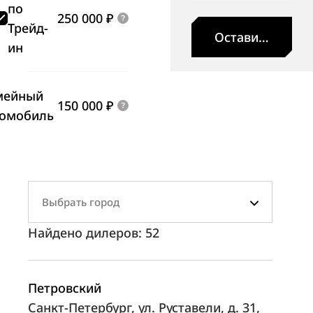
по
250 000 ₽
Трейд-
Оставить заявк
ин
мейный
150 000 ₽
томобиль
Выбрать город
Найдено дилеров:
52
Петровский
Санкт-Петербург, ул. Руставели, д. 31,