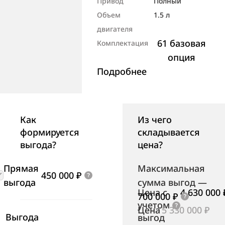
Привод
Полный
Объем
1.5 л
двигателя
61 базовая
Комплектация
опция
Подробнее
Как
Из чего
формируется
складывается
выгода?
цена?
Прямая
Максимальная
450 000 ₽
выгода
сумма выгод
—
Цена с
4 630 000 
700 000 ₽
учетом
Цена
5 330 000 ₽
Выгода
выгод