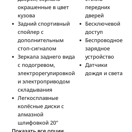
километр
окрашенные в цвет
передних
кузова
дверей
Задний спортивный
Бесключевой
спойлер с
доступ
БН-Моторс BNM Смоленск
дополнительным
Беспроводное
Смоленск, пр-кт Строителей, д. 25
стоп-сигналом
зарядное
Зеркала заднего вида
устройство
с подогревом,
Датчики
ПМ-Авто
электрорегулировкой
дождя и света
Барнаул, Павловский тракт, 249в
и электроприводом
складывания
Легкосплавные
колёсные диски с
Лаки Моторс
алмазной
Екатеринбург, улица Бебеля 115
шлифовкой 20"
Показать все опции