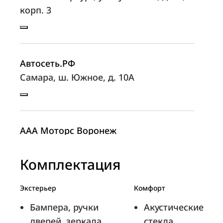
корп. 3
Автосеть.РФ
Самара, ш. Южное, д. 10А
ААА Моторс Воронеж
Воронеж, ул. Остужева, д. 68
Комплектация
Экстерьер
Комфорт
ТТС Оренбург
Бампера, ручки
Акустические
Оренбург, трасса Оренбург-Орск, 12
дверей, зеркала
стекла