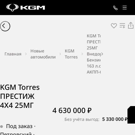
KGM Torres
ПРЕСТИЖ 4X4
25МГ
Новые
KGM
Главная
Внедорожник
автомобили
Torres
Бензин 1,5 л
163 л.с.
АКПП-6
KGM Torres
ПРЕСТИЖ
4X4 25МГ
4 630 000 ₽
5 330 000 ₽
Без учёта выгод:
Под заказ
·
Петровский
·