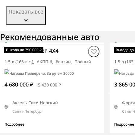
Показать все
Рекомендованные авто
В наличии
·
авто
В нали
Torres ПРЕМЬЕР 4X4
Torres
Выгода до 750 000 ₽
Выгода до 
1.5 л (163 л.с.), АКПП-6, бензин, Полный
1.5 л (16
4 680 000 ₽
3 865 0
5 430 000 ₽
Аксель-Сити Невский
Форс
Санкт-Петербург
Санкт-
Подробнее
Подробнее