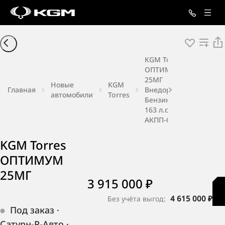
KGM Torres
ОПТИМУМ
25МГ
Новые
KGM
Главная
Внедорожник
автомобили
Torres
Бензин 1,5 л
163 л.с.
АКПП-6
KGM Torres
ОПТИМУМ
25МГ
3 915 000 ₽
4 615 000 ₽
Без учёта выгод:
Под заказ
·
Сатурн-Р-Авто
·