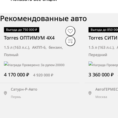
АвтоГЕРМЕС (ш. Энтузиастов)
Рекомендованные авто
Москва, ш. Энтузиастов, д. 59
Выгода до 750 000 ₽
Выгода до 850 00
В наличии
·
авто
В наличии
·
ав
Torres ОПТИМУМ 4X4
Torres СИТИ
ТСК Мотор Киров
1.5 л (163 л.с.), АКПП-6, бензин,
1.5 л (163 л.с.)
Киров, ул. Московская, д. 116а
Полный
Передний
4 170 000 ₽
3 360 000 ₽
4 920 000 ₽
Аарон Авто
Москва, ул. Рябиновая, д. 14
Сатурн-Р-Авто
АвтоГЕРМЕС 
Пермь
Москва
БН-Моторс BNM Смоленск