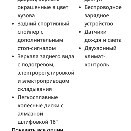
окрашенные в цвет
Беспроводное
кузова
зарядное
ТТС Набережные Челны
Задний спортивный
устройство
Набережные Челны, ул.
спойлер с
Датчики
Машиностроительная, д. 108
дополнительным
дождя и света
стоп-сигналом
Двухзонный
Зеркала заднего вида
климат-
ТТС Уфа
с подогревом,
контроль
Уфа, ул. Маршала Жукова, д. 36
электрорегулировкой
и электроприводом
складывания
Легкосплавные
Форсаж
колёсные диски с
Санкт-Петербург, ул. Камчатская, д. 9
алмазной
шлифовкой 18"
Показать все опции