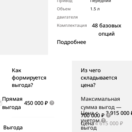
Привод
Передний
Объем
1.5 л
двигателя
48 базовых
Комплектация
опций
Подробнее
Как
Из чего
формируется
складывается
выгода?
цена?
Прямая
Максимальная
450 000 ₽
выгода
сумма выгод
—
Цена с
3 915 000 
700 000 ₽
учетом
Цена
4 615 000 ₽
Выгода
выгод