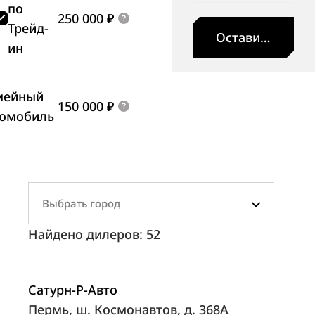
по
250 000 ₽
Трейд-
Оставить заявк
ин
мейный
150 000 ₽
томобиль
Выбрать город
Найдено дилеров:
52
Сатурн-Р-Авто
Пермь, ш. Космонавтов, д. 368А