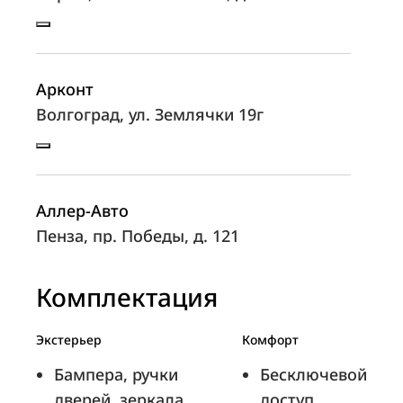
Арконт
Волгоград, ул. Землячки 19г
Аллер-Авто
Пенза, пр. Победы, д. 121
Комплектация
Автоимпорт
Экстерьер
Комфорт
Рязань, ул. Есенина, д 1Б
Бампера, ручки
Бесключевой
дверей, зеркала
доступ