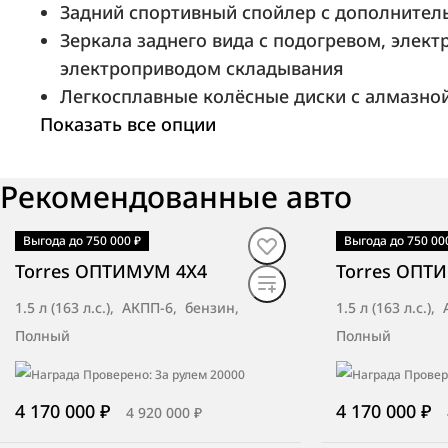
Задний спортивный спойлер с дополнител
Зеркала заднего вида с подогревом, элект
ТТС Оренбург
электроприводом складывания
Оренбург, трасса Оренбург-Орск, 12
Легкосплавные колёсные диски с алмазно
километр
Показать все опции
Рекомендованные авто
Лаки Моторс
Екатеринбург, улица Бебеля 115
Выгода до 750 000 ₽
Выгода до 750 00
В наличии
·
авто
В наличии
·
ав
Torres ОПТИМУМ 4X4
Torres ОПТ
1.5 л (163 л.с.), АКПП-6, бензин,
1.5 л (163 л.с.)
Полный
Полный
Бета Север
Петрозаводск, Лесной проспект, д. 48
4 170 000 ₽
4 170 000 ₽
4 920 000 ₽