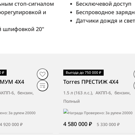
ьным стоп-сигналом
Бесключевой доступ
рорегулировкой и
Беспроводное зарядн
Датчики дождя и све
й шлифовкой 20"
0 ₽
Выгода до 750 000 ₽
то
В наличии
·
авто
ИМУМ 4X4
Torres ПРЕСТИЖ 4X4
, АКПП-6, бензин,
1.5 л (163 л.с.), АКПП-6, бензин,
Полный
4 580 000 ₽
4 920 000 ₽
5 330 000 ₽