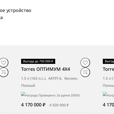
ое устройство
та
Выгода до 750 000 ₽
Выгод
В наличии
·
авто
В н
Torres ОПТИМУМ 4X4
Torr
1.5 л (163 л.с.), АКПП-6, бензин,
1.5 л 
Полный
Полн
4 170 000 ₽
4 170
4 920 000 ₽