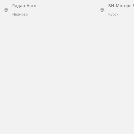
Радар-Авто
БН-Моторс 
Арконт
Иваново
Курск
Волгоград, ул. Землячки 19г
Дакар
Санкт-Петербург, ш. Таллинское, д. 202
ТСК Мотор Киров
Киров, ул. Московская, д. 116а
ТТС Казань