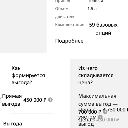
Привод
Полный
Объем
1.5 л
двигателя
59 базовых
Комплектация
опций
Подробнее
Как
Из чего
формируется
складывается
выгода?
цена?
Прямая
Максимальная
450 000 ₽
выгода
сумма выгод
—
Цена с
4 730 000 
700 000 ₽
учетом
Цена
5 430 000 ₽
Выгода
выгод