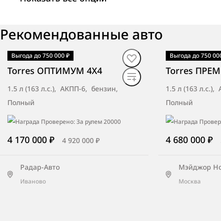
ТСК Мотор Киров
Рекомендованные авто
Киров, ул. Московская, д. 116а
Выгода до 750 000 ₽
Выгода до 750 00
В наличии
·
авто
В наличии
·
ав
Torres ОПТИМУМ 4X4
Torres ПРЕМ
Автоград Калуга
1.5 л (163 л.с.), АКПП-6, бензин,
1.5 л (163 л.с.)
Калуга, Тульское шоссе, 14А
Полный
Полный
4 170 000 ₽
4 680 000 ₽
4 920 000 ₽
Норд-Авто
Тверь, ш. Московское, 11
Радар-Авто
Мэйджор Н
Иваново
Москва
БН-Моторс BNM Смоленск