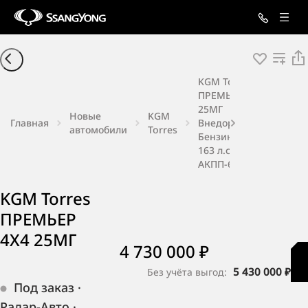
KGM Torres
ПРЕМЬЕР 4X4
25МГ
Новые
KGM
Главная
Внедорожник
автомобили
Torres
Бензин 1,5 л
163 л.с.
АКПП-6
KGM Torres
ПРЕМЬЕР
4X4 25МГ
4 730 000 ₽
5 430 000 ₽
Без учёта выгод:
Под заказ
·
Радар-Авто
·