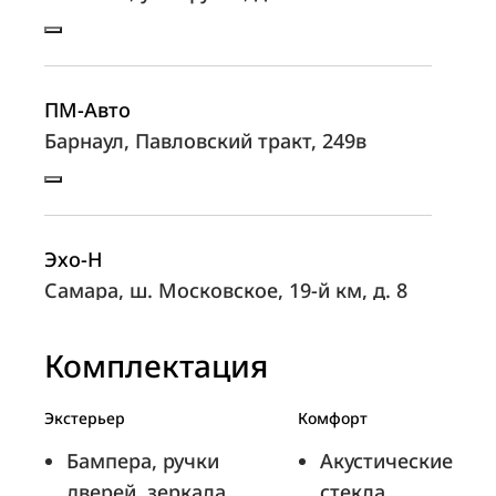
ПМ-Авто
Барнаул, Павловский тракт, 249в
Эхо-Н
Самара, ш. Московское, 19-й км, д. 8
Комплектация
Форсаж
Экстерьер
Комфорт
Санкт-Петербург, ул. Камчатская, д. 9
Бампера, ручки
Акустические
дверей, зеркала
стекла