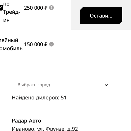
по
250 000 ₽
Трейд-
Оставить заявк
ин
мейный
150 000 ₽
томобиль
Выбрать город
Найдено дилеров:
51
Радар-Авто
Иваново, ул. Фрунзе, д.92