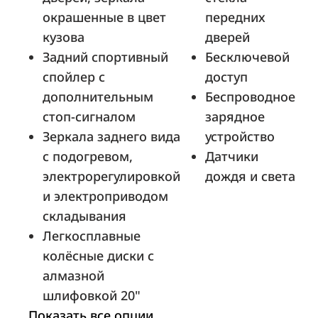
окрашенные в цвет
передних
кузова
дверей
Мэйджор Новорижский
Задний спортивный
Бесключевой
Москва, М-9 Балтия, 25-й километр,
спойлер с
доступ
вл. 24
дополнительным
Беспроводное
стоп-сигналом
зарядное
Зеркала заднего вида
устройство
МБ-Тамбов
с подогревом,
Датчики
Тамбов, ул. Бастионная, д. 1е
электрорегулировкой
дождя и света
и электроприводом
складывания
Легкосплавные
Бета Север
колёсные диски с
Петрозаводск, Лесной проспект, д. 48
алмазной
шлифовкой 20"
Показать все опции