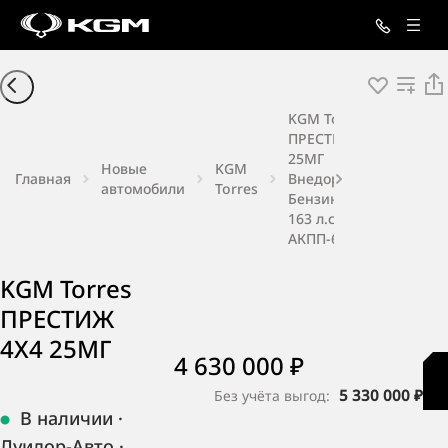
KGM Torres
ПРЕСТИЖ 4X4
25МГ
Новые
KGM
Главная
Внедорожник
автомобили
Torres
Бензин 1,5 л
163 л.с.
АКПП-6
KGM Torres
ПРЕСТИЖ
4X4 25МГ
4 630 000 ₽
5 330 000 ₽
Без учёта выгод:
В наличии
·
Луидор-Авто
·