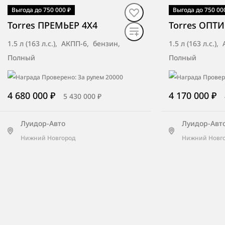
Выгода до 750 000 ₽
Выгода до 750 00
В наличии
·
авто
В наличии
·
ав
Torres ПРЕМЬЕР 4X4
Torres ОПТ
1.5 л (163 л.с.), АКПП-6, бензин,
1.5 л (163 л.с.)
Полный
Полный
4 680 000 ₽
4 170 000 ₽
5 430 000 ₽
Луидор-Авто
Луидор-Авт
Нижний Новгород
Нижний Новг