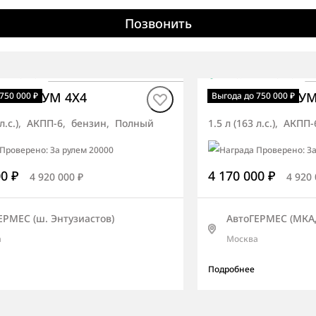
Позвонить
чии
·
авто
В наличии
·
авто
 ОПТИМУМ 4X4
Torres ОПТИМУМ
750 000 ₽
Выгода до 750 000 ₽
3 л.с.), АКПП-6, бензин, Полный
1.5 л (163 л.с.), АКП
00 ₽
4 170 000 ₽
4 920 000 ₽
4 920 
ЕРМЕС (ш. Энтузиастов)
АвтоГЕРМЕС (МКАД
а
Москва
Подробнее