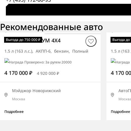
Рекомендованные авто
В наличии
·
авто
В нали
Torres ОПТИМУМ 4X4
Torres
Выгода до 750 000 ₽
Выгода до 
1.5 л (163 л.с.), АКПП-6, бензин, Полный
1.5 л (16
4 170 000 ₽
4 170 0
4 920 000 ₽
Мэйджор Новорижский
АвтоГ
Москва
Москв
Подробнее
Подробнее