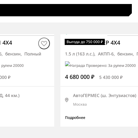
В наличии
·
авто
 4X4
Torres ПРЕМЬЕР 4X4
Выгода до 750 000 ₽
П-6, бензин, Полный
1.5 л (163 л.с.), АКПП-6, бензин,
4 680 000 ₽
000 ₽
5 430 000 ₽
, 44 км.)
АвтоГЕРМЕС (ш. Энтузиастов)
Москва
Подробнее