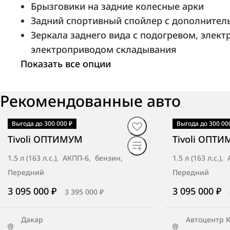
Брызговики на задние колесные арки
Задний спортивный спойлер с дополнител
МБ-Тамбов
Зеркала заднего вида с подогревом, элект
Тамбов, ул. Бастионная, д. 1е
электроприводом складывания
Показать все опции
АвтоГЕРМЕС (ш. Энтузиастов)
Рекомендованные авто
Москва, ш. Энтузиастов, д. 59
Выгода до 300 000 ₽
Выгода до 300 00
В наличии
·
авто
В наличии
·
ав
Tivoli ОПТИМУМ
Tivoli ОПТ
1.5 л (163 л.с.), АКПП-6, бензин,
1.5 л (163 л.с.)
Норд-Авто
Передний
Передний
Тверь, ш. Московское, 11
3 095 000 ₽
3 095 000 ₽
3 395 000 ₽
Дакар
Автоцентр 