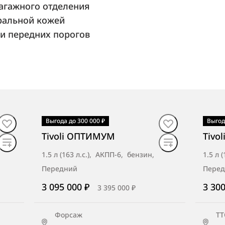
агажного отделения
ральной кожей
и передних порогов
Выгода до 300 000 ₽
Выгод
В наличии
·
авто
В н
Tivoli ОПТИМУМ
Tivo
1.5 л (163 л.с.), АКПП-6, бензин,
1.5 л 
Передний
Пере
3 095 000 ₽
3 300
3 395 000 ₽
Форсаж
ТТ