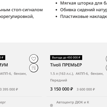
Мягкая шторка для б
ьным стоп-сигналом
Обивка сидений нату
рорегулировкой,
Пластиковые накладк
0 ₽
Выгода до 450 000 ₽
то
В наличии
·
авто
ИМУМ
Tivoli ПРЕМЬЕР
, АКПП-6, бензин,
1.5 л (163 л.с.), АКПП-6, бензин,
Передний
3 150 000 ₽
3 395 000 ₽
3 600 000 ₽
Керг
Автоцентр ДЮК и К