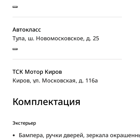
Автокласс
Тула, ш. Новомосковское, д. 25
ТСК Мотор Киров
Киров, ул. Московская, д. 116а
Комплектация
Автоуниверсал
Сургут, ш. Нефтеюганское, 18
Экстерьер
Бампера, ручки дверей, зеркала окрашенны